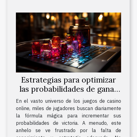
Estrategias para optimizar
las probabilidades de ganar
en juegos de casino online
En el vasto universo de los juegos de casino
online, miles de jugadores buscan diariamente
la fórmula mágica para incrementar sus
probabilidades de victoria. A menudo, este
anhelo se ve frustrado por la falta de