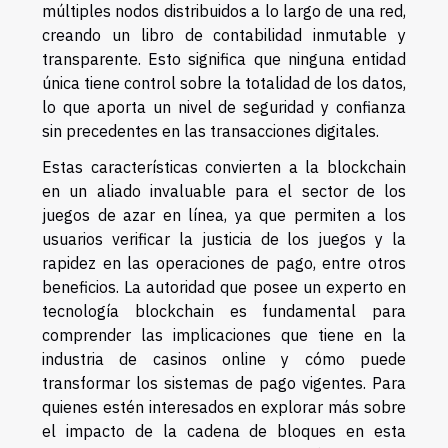
múltiples nodos distribuidos a lo largo de una red,
creando un libro de contabilidad inmutable y
transparente. Esto significa que ninguna entidad
única tiene control sobre la totalidad de los datos,
lo que aporta un nivel de seguridad y confianza
sin precedentes en las transacciones digitales.
Estas características convierten a la blockchain
en un aliado invaluable para el sector de los
juegos de azar en línea, ya que permiten a los
usuarios verificar la justicia de los juegos y la
rapidez en las operaciones de pago, entre otros
beneficios. La autoridad que posee un experto en
tecnología blockchain es fundamental para
comprender las implicaciones que tiene en la
industria de casinos online y cómo puede
transformar los sistemas de pago vigentes. Para
quienes estén interesados en explorar más sobre
el impacto de la cadena de bloques en esta