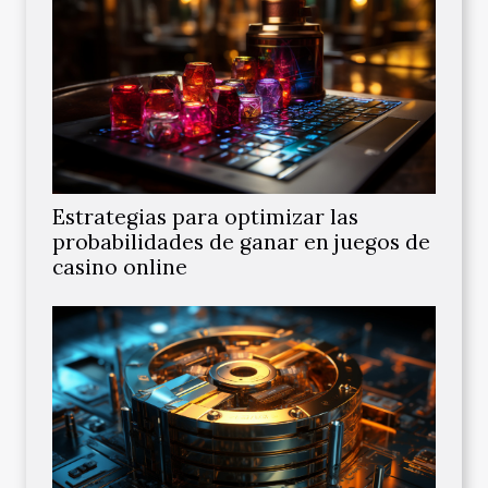
Estrategias para optimizar las
probabilidades de ganar en juegos de
casino online