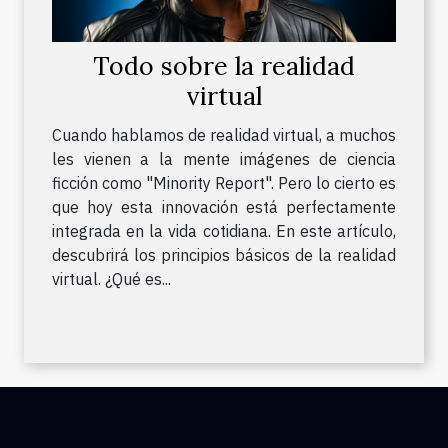
Todo sobre la realidad
virtual
Cuando hablamos de realidad virtual, a muchos
les vienen a la mente imágenes de ciencia
ficción como "Minority Report". Pero lo cierto es
que hoy esta innovación está perfectamente
integrada en la vida cotidiana. En este artículo,
descubrirá los principios básicos de la realidad
virtual. ¿Qué es...