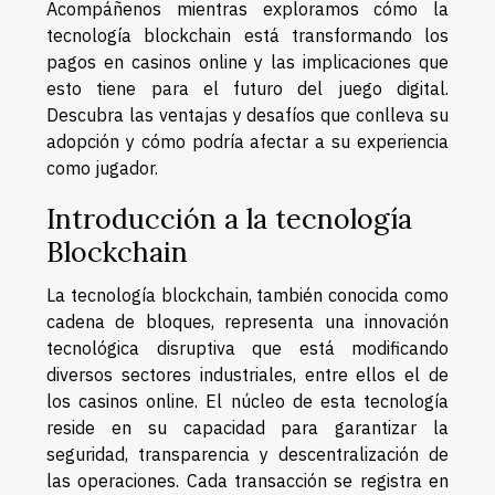
Acompáñenos mientras exploramos cómo la
tecnología blockchain está transformando los
pagos en casinos online y las implicaciones que
esto tiene para el futuro del juego digital.
Descubra las ventajas y desafíos que conlleva su
adopción y cómo podría afectar a su experiencia
como jugador.
Introducción a la tecnología
Blockchain
La tecnología blockchain, también conocida como
cadena de bloques, representa una innovación
tecnológica disruptiva que está modificando
diversos sectores industriales, entre ellos el de
los casinos online. El núcleo de esta tecnología
reside en su capacidad para garantizar la
seguridad, transparencia y descentralización de
las operaciones. Cada transacción se registra en