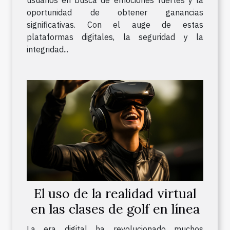
usuarios en busca de emociones fuertes y la
oportunidad de obtener ganancias
significativas. Con el auge de estas
plataformas digitales, la seguridad y la
integridad...
El uso de la realidad virtual
en las clases de golf en línea
La era digital ha revolucionado muchos