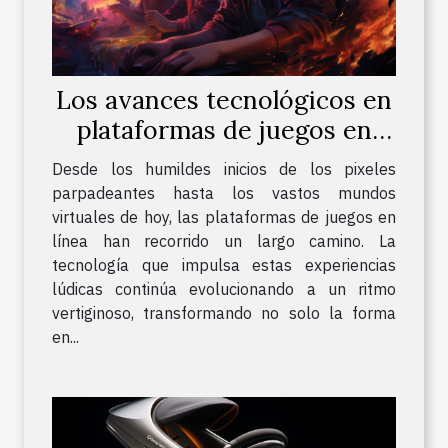
Los avances tecnológicos en
plataformas de juegos en
línea y su impacto en la
Desde los humildes inicios de los pixeles
experiencia del usuario
parpadeantes hasta los vastos mundos
virtuales de hoy, las plataformas de juegos en
línea han recorrido un largo camino. La
tecnología que impulsa estas experiencias
lúdicas continúa evolucionando a un ritmo
vertiginoso, transformando no solo la forma
en...