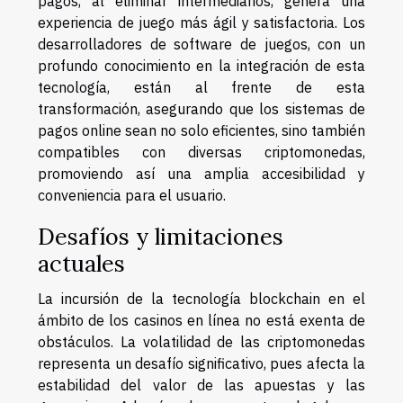
pagos, al eliminar intermediarios, genera una
experiencia de juego más ágil y satisfactoria. Los
desarrolladores de software de juegos, con un
profundo conocimiento en la integración de esta
tecnología, están al frente de esta
transformación, asegurando que los sistemas de
pagos online sean no solo eficientes, sino también
compatibles con diversas criptomonedas,
promoviendo así una amplia accesibilidad y
conveniencia para el usuario.
Desafíos y limitaciones
actuales
La incursión de la tecnología blockchain en el
ámbito de los casinos en línea no está exenta de
obstáculos. La volatilidad de las criptomonedas
representa un desafío significativo, pues afecta la
estabilidad del valor de las apuestas y las