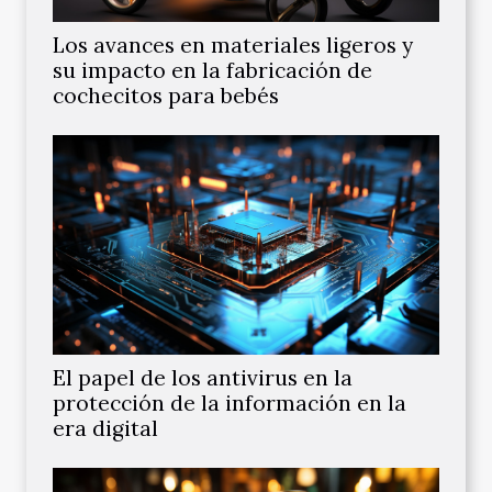
Los avances en materiales ligeros y
su impacto en la fabricación de
cochecitos para bebés
El papel de los antivirus en la
protección de la información en la
era digital