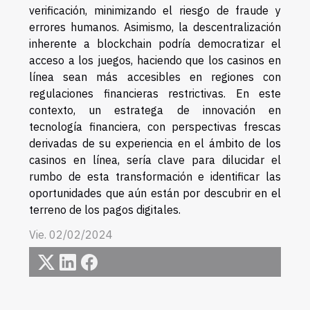
verificación, minimizando el riesgo de fraude y
errores humanos. Asimismo, la descentralización
inherente a blockchain podría democratizar el
acceso a los juegos, haciendo que los casinos en
línea sean más accesibles en regiones con
regulaciones financieras restrictivas. En este
contexto, un estratega de innovación en
tecnología financiera, con perspectivas frescas
derivadas de su experiencia en el ámbito de los
casinos en línea, sería clave para dilucidar el
rumbo de esta transformación e identificar las
oportunidades que aún están por descubrir en el
terreno de los pagos digitales.
Vie. 02/02/2024