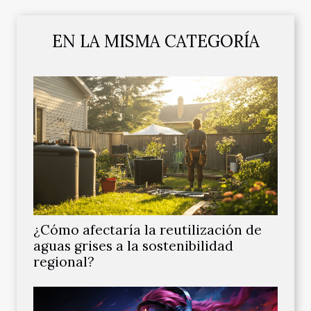
EN LA MISMA CATEGORÍA
¿Cómo afectaría la reutilización de
aguas grises a la sostenibilidad
regional?