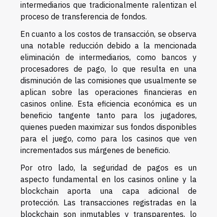
intermediarios que tradicionalmente ralentizan el
proceso de transferencia de fondos.
En cuanto a los costos de transacción, se observa
una notable reducción debido a la mencionada
eliminación de intermediarios, como bancos y
procesadores de pago, lo que resulta en una
disminución de las comisiones que usualmente se
aplican sobre las operaciones financieras en
casinos online. Esta eficiencia económica es un
beneficio tangente tanto para los jugadores,
quienes pueden maximizar sus fondos disponibles
para el juego, como para los casinos que ven
incrementados sus márgenes de beneficio.
Por otro lado, la seguridad de pagos es un
aspecto fundamental en los casinos online y la
blockchain aporta una capa adicional de
protección. Las transacciones registradas en la
blockchain son inmutables y transparentes, lo